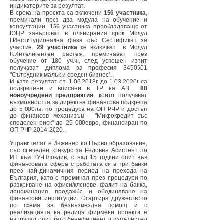
индикаторите за резултат.
В срока на проекта са включени
156 участника
,
преминали през два модула на обучение и
консултации. 156 участника преобладаващо от
ЮЦР завършват в планирания срок Модул
I.Институционална фаза със Сертификат за
участие.
29 участника
се включват в Модул
II.Интелигентен растеж, преминават през
обучение от 180 уч.ч., след успешен изпит
получават диплома за професия
3450501
"Сътрудник малък и среден бизнес".
И като резултат от
1.06.2018
г до
1.03.2020
г са
подкрепени и вписани в ТР на АВ
88
новоучредени предприятия
, които получават
възможността за директна финансова подкрепа
до 5 000лв. по процедура на ОП РЧР и достъп
до финансов механизъм - "Микрокредит със
споделен риск" до 25 000евро, финансиран по
ОП РЧР
2014-2020
.
Управителят е Инженер по Първо образование,
със спечелен конкурс за Редовен Асистент по
ИТ към ТУ-Пловдив, с над 15 години опит във
финансовата сфера с работата си в три банки
през най-динамичния период на прехода на
България, като е преминал през процедури по
разкриване на офиси/клонове, фалит на банка,
деноминация, продажба и обединяване на
финансови институции. Стартира дружеството
по схема за безвъзмездна помощ и с
реализацията на редица фирмени проекти е
натрупал опит като бенефициент и изпълнител