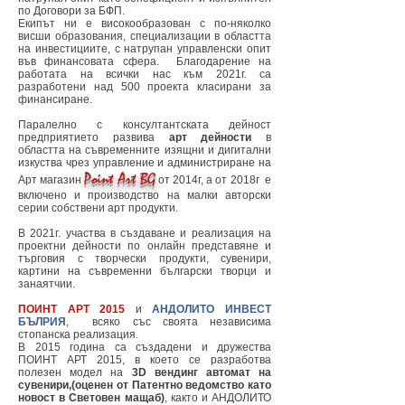
по Договори за БФП.
Екипът ни е високообразован с по-няколко
висши образования, специализации в областта
на инвестициите, с натрупан управленски опит
във финансовата сфера. Благодарение на
работата на всички нас към 2021г. са
разработени над 500 проекта класирани за
финансиране.
Паралелно с консултантската дейност
предприятието развива
арт дейности
в
областта на съвременните изящни и дигитални
изкуства чрез управление и администриране на
Point Art
BG
Aрт магазин
от 2014г, а от 2018г е
включено и производство на малки авторски
серии собствени арт продукти.
В 2021г. участва в създаване и реализация на
проектни дейности по онлайн представяне и
търговия с творчески продукти, сувенири,
картини на съвременни български творци и
занаятчии.
ПОИНТ АРТ 201
5
и
АНДОЛИТО ИНВЕСТ
БЪЛРИЯ
,
всяко със своята независима
стопанска реализация.
В 2015 година са създадени и дружества
ПОИНТ АРТ 2015, в което се разработва
полезен модел на
3D вендинг автомат на
сувенири,(оценен от Патентно ведомство като
новост в Световен мащаб)
, както и АНДОЛИТО