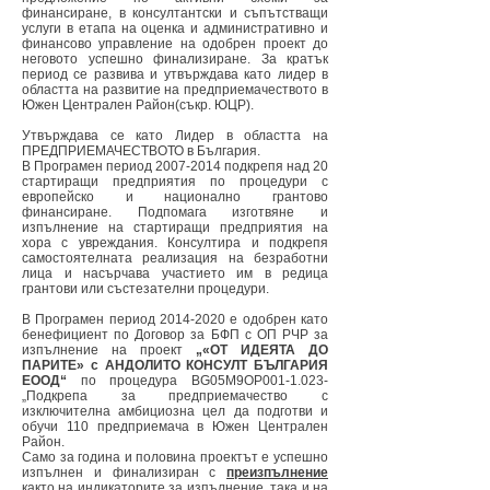
финансиране, в консултантски и съпътстващи
услуги в етапа на оценка и административно и
финансово управление на одобрен проект до
неговото успешно финализиране. За кратък
период се развива и утвърждава като лидер в
областта на развитие на предприемачеството в
Южен Централен Район(съкр. ЮЦР).
Утвърждава се като Лидер в областта на
ПРЕДПРИЕМАЧЕСТВОТО в България.
В Програмен период
2007-2014
подкрепя над 20
стартиращи предприятия по процедури с
европейско и национално грантово
финансиране. Подпомага изготвяне и
изпълнение на стартиращи предприятия на
хора с увреждания. Консултира и подкрепя
самостоятелната реализация на безработни
лица и насърчава участието им в редица
грантови или състезателни процедури.
В П
рограмен период
2014-2020
е одобрен като
бенефициент по Договор за БФП с ОП РЧР за
изпълнение на проект
„«ОТ ИДЕЯТА ДО
ПАРИТЕ» с АНДОЛИТО КОНСУЛТ БЪЛГАРИЯ
ЕООД“
по процедура BG05M9OP001-1.023-
„Подкрепа за предприемачество с
изключителна амбициозна цел да подготви и
обучи 110 предприемача в Южен Централен
Район.
Само за година и половина проектът е успешно
изпълнен и финализиран с
преизпълнение
както на индикаторите за изпълнение, така и на