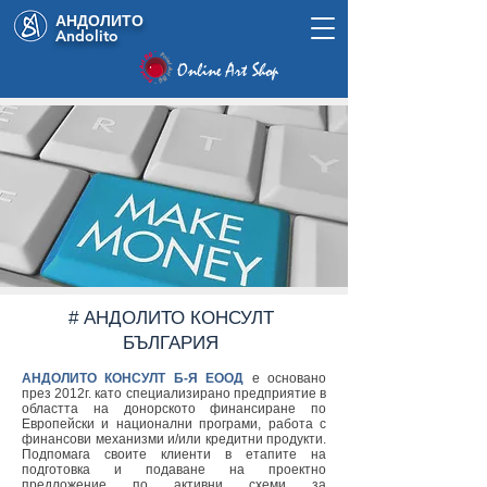
АНДОЛИТО
Andolito
Online Art Shop
# АНДОЛИТО КОНСУЛТ
БЪЛГАРИЯ
АНДОЛИТО КОНСУЛТ Б-Я ЕООД
е основано
през 2012г. като специализирано предприятие в
областта на донорското финансиране по
Европейски и национални програми, работа с
финансови механизми и/или кредитни продукти.
Подпомага своите клиенти в етапите на
подготовка и подаване на проектно
предложение по активни схеми за