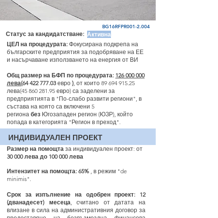
BG16RFPR001-2.004
Статус за кандидатстване:
Активна
ЦЕЛ на процедурата:
Фокусирана подкрепа на
българските предприятия за подобряване на ЕЕ
и насърчаване използването на енергия от ВИ
Общ размер на БФП по процедурата:
126 000 000
лева(
64 422 777.03
евро
)
, от които
89 694 915.25
лева(45
860 281.95
евро) са заделени за
предприятията в "По-слабо развити региони", в
състава на която са включени 5
региона
без
Югозападен регион (ЮЗР), който
попада в категорията "Регион в преход".
ИНДИВИДУАЛЕН ПРОЕК
Т
Размер на помощта
за индивидуален проект: от
30 000 лева до 100 000 лева
Интензитет на помощта: 65%
, в режим "de
minimis".
Срок за изпълнение на одобрен проект:
12
(дванадесет) месеца
, считано от датата на
влизане в сила на административния договор за
предоставяне на безвъзмездна финансова