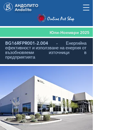
АНДОЛИТО
Andolito
Online Art Shop
Юли-Ноември 2025
BG16RFPR001-2.004 - Енергийна
ефективност и използване на енергия от
възобновяеми източници в
предприятията